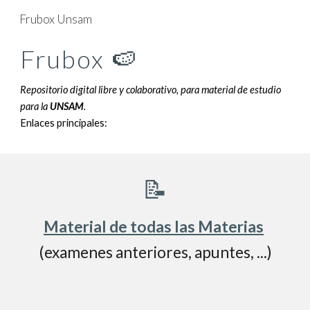
Frubox Unsam
Skip to main content
Skip to navigation
Frubox
🍉
Repositorio digital libre y colaborativo, para material de estudio 
para la 
UNSAM
.
Enlaces 
principales
:
📝
Material 
de
 todas las Materias
(examenes anteriores, apuntes, ...)